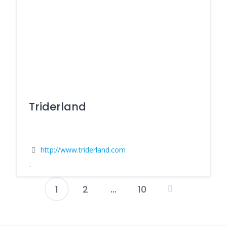
Triderland
http://www.triderland.com
1
2
…
10
Pagination
des