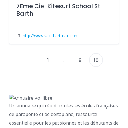
7Eme Ciel Kitesurf School St
Barth
http://www.saintbarthkite.com
1
…
9
10
Pagination
des
publications
Un annuaire qui réunit toutes les écoles françaises
de parapente et de deltaplane, ressource
essentielle pour les passionnés et les débutants de